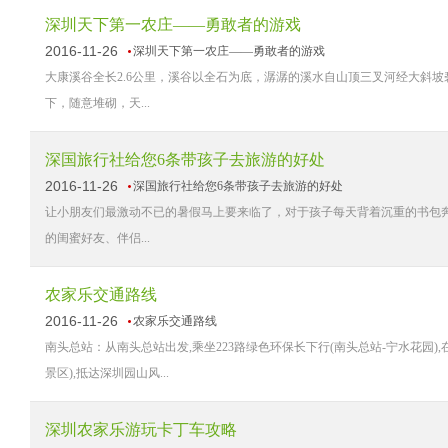
深圳天下第一农庄——勇敢者的游戏
2016-11-26
深圳天下第一农庄——勇敢者的游戏
大康溪谷全长2.6公里，溪谷以全石为底，潺潺的溪水自山顶三叉河经大斜
下，随意堆砌，天...
深国旅行社给您6条带孩子去旅游的好处
2016-11-26
深国旅行社给您6条带孩子去旅游的好处
让小朋友们最激动不已的暑假马上要来临了，对于孩子每天背着沉重的书包
的闺蜜好友、伴侣...
农家乐交通路线
2016-11-26
农家乐交通路线
南头总站：从南头总站出发,乘坐223路绿色环保长下行(南头总站-宁水花园),在
景区),抵达深圳园山风...
深圳农家乐游玩卡丁车攻略