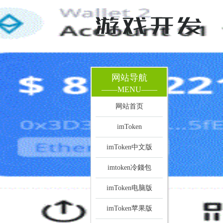
网站导航
——MENU——
网站首页
imToken
imToken中文版
imtoken冷錢包
imToken电脑版
imToken苹果版