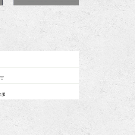
e
n官
载服