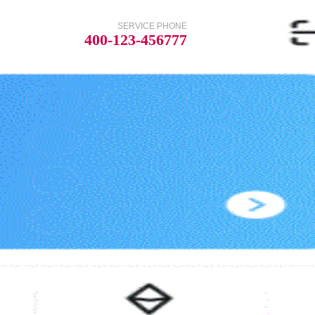
SERVICE PHONE
400-123-456777